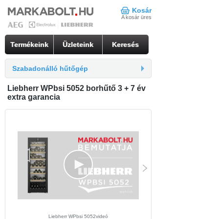
Kosár
A kosár üres
Termékeink
Üzleteink
Keresés
Szabadonálló hűtőgép
Liebherr WPbsi 5052 borhűtő 3 + 7 év
extra garancia
Liebherr WPbsi 5052videó