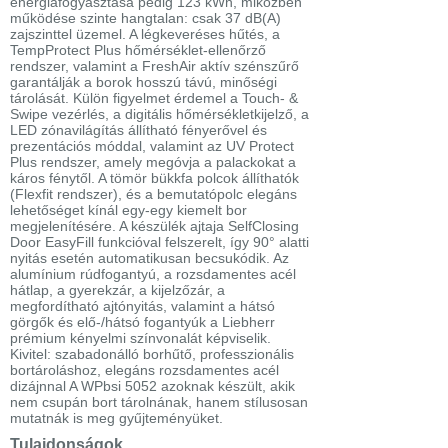
energiafogyasztása pedig 123 kWh, miközben
működése szinte hangtalan: csak 37 dB(A)
zajszinttel üzemel. A légkeveréses hűtés, a
TempProtect Plus hőmérséklet-ellenőrző
rendszer, valamint a FreshAir aktív szénszűrő
garantálják a borok hosszú távú, minőségi
tárolását. Külön figyelmet érdemel a Touch- &
Swipe vezérlés, a digitális hőmérsékletkijelző, a
LED zónavilágítás állítható fényerővel és
prezentációs móddal, valamint az UV Protect
Plus rendszer, amely megóvja a palackokat a
káros fénytől. A tömör bükkfa polcok állíthatók
(Flexfit rendszer), és a bemutatópolc elegáns
lehetőséget kínál egy-egy kiemelt bor
megjelenítésére. A készülék ajtaja SelfClosing
Door EasyFill funkcióval felszerelt, így 90° alatti
nyitás esetén automatikusan becsukódik. Az
alumínium rúdfogantyú, a rozsdamentes acél
hátlap, a gyerekzár, a kijelzőzár, a
megfordítható ajtónyitás, valamint a hátsó
görgők és elő-/hátsó fogantyúk a Liebherr
prémium kényelmi színvonalát képviselik.
Kivitel: szabadonálló borhűtő, professzionális
bortároláshoz, elegáns rozsdamentes acél
dizájnnal A WPbsi 5052 azoknak készült, akik
nem csupán bort tárolnának, hanem stílusosan
mutatnák is meg gyűjteményüket.
Tulajdonságok