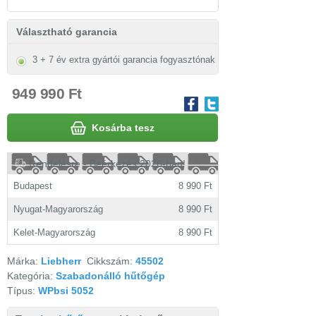
Választható garancia
3 + 7 év extra gyártói garancia fogyasztónak
949 990 Ft
Kosárba tesz
Rendelésre - Beérkezés 2026-ban!
Budapest
8 990 Ft
Nyugat-Magyarország
8 990 Ft
Kelet-Magyarország
8 990 Ft
Márka:
Liebherr
Cikkszám:
45502
Kategória:
Szabadonálló hűtőgép
Típus:
WPbsi 5052