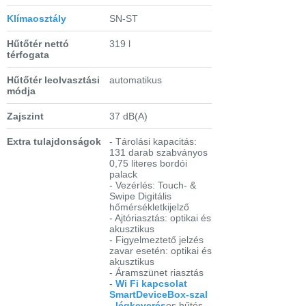
Klímaosztály
SN-ST
Hűtőtér nettó
319 l
térfogata
Hűtőtér leolvasztási
automatikus
módja
Zajszint
37 dB(A)
Extra tulajdonságok
- Tárolási kapacitás:
131 darab szabványos
0,75 literes bordói
palack
- Vezérlés: Touch- &
Swipe Digitális
hőmérsékletkijelző
- Ajtóriasztás: optikai és
akusztikus
- Figyelmeztető jelzés
zavar esetén: optikai és
akusztikus
- Áramszünet riasztás
-
Wi Fi kapcsolat
SmartDeviceBox-szal
-
légkeverés
es hűtés