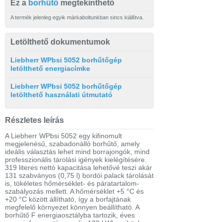
Ez a
borhűtő
megtekinthető
A termék jelenleg egyik márkaboltunkban sincs kiállítva.
Letölthető dokumentumok
Liebherr WPbsi 5052 borhűtőgép
letölthető energiacímke
Liebherr WPbsi 5052 borhűtőgép
letölthető használati útmutató
Részletes leírás
A Liebherr WPbsi 5052 egy kifinomult
megjelenésű, szabadonálló borhűtő, amely
ideális választás lehet mind borrajongók, mind
professzionális tárolási igények kielégítésére.
319 literes nettó kapacitása lehetővé teszi akár
131 szabványos (0,75 l) bordói palack tárolását
is, tökéletes hőmérséklet- és páratartalom-
szabályozás mellett. A hőmérséklet +5 °C és
+20 °C között állítható, így a borfajtának
megfelelő környezet könnyen beállítható. A
borhűtő F energiaosztályba tartozik, éves