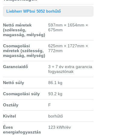
Liebherr WPbsi 5052 borhűtő
Nettó méretek
597mm × 1654mm ×
(szélesség,
675mm
magasság, mélység)
Csomagolási
625mm × 1727mm ×
méretek
(szélesség,
772mm
magasság, mélység)
Garanciaidő
3 + 7 év extra garancia
fogyasztónak
Nettó súly
86.1 kg
Csomagolási súly
93.2 kg
Osztály
F
Kivitel
borhűtő
Éves
123 kWh/év
energiafogyasztás