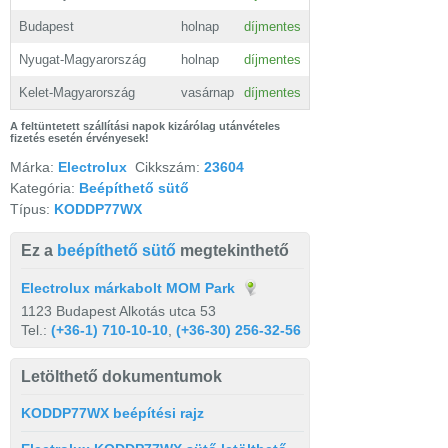
Budapest
holnap
díjmentes
Nyugat-Magyarország
holnap
díjmentes
Kelet-Magyarország
vasárnap
díjmentes
A feltüntetett szállítási napok kizárólag utánvételes
fizetés esetén érvényesek!
Márka:
Electrolux
Cikkszám:
23604
Kategória:
Beépíthető sütő
Típus:
KODDP77WX
Ez a
beépíthető sütő
megtekinthető
Electrolux márkabolt MOM Park
1123 Budapest Alkotás utca 53
Tel.:
(+36-1) 710-10-10
,
(+36-30) 256-32-56
Letölthető dokumentumok
KODDP77WX beépítési rajz