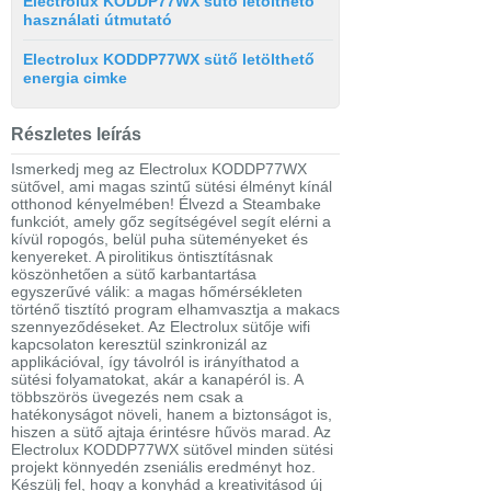
Electrolux KODDP77WX sütő letölthető
használati útmutató
Electrolux KODDP77WX sütő letölthető
energia cimke
Részletes leírás
Ismerkedj meg az Electrolux KODDP77WX
sütővel, ami magas szintű sütési élményt kínál
otthonod kényelmében! Élvezd a Steambake
funkciót, amely gőz segítségével segít elérni a
kívül ropogós, belül puha süteményeket és
kenyereket. A pirolitikus öntisztításnak
köszönhetően a sütő karbantartása
egyszerűvé válik: a magas hőmérsékleten
történő tisztító program elhamvasztja a makacs
szennyeződéseket. Az Electrolux sütője wifi
kapcsolaton keresztül szinkronizál az
applikációval, így távolról is irányíthatod a
sütési folyamatokat, akár a kanapéról is. A
többszörös üvegezés nem csak a
hatékonyságot növeli, hanem a biztonságot is,
hiszen a sütő ajtaja érintésre hűvös marad. Az
Electrolux KODDP77WX sütővel minden sütési
projekt könnyedén zseniális eredményt hoz.
Készülj fel, hogy a konyhád a kreativitásod új