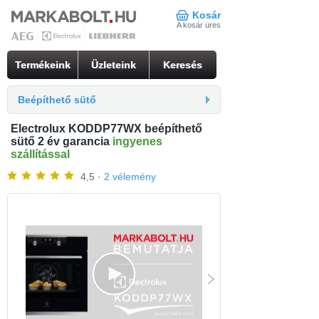
Kosár
A kosár üres
Termékeink
Üzleteink
Keresés
Beépíthető sütő
Electrolux KODDP77WX beépíthető
sütő 2 év garancia
ingyenes
szállítással
4,5 ·
2 vélemény