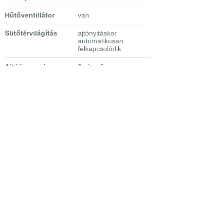
Hűtőventillátor
van
Sütőtérvilágítás
ajtónyitáskor
automatikusan
felkapcsolódik
Ajtóüvegezés
3 rétegű
Tartozékok
1 sütőtálca, 1
zsírfelfogó tálca, 1
grillrács
Extra tulajdonságok
- 3 sütési szint
- gyorsfelfűtés funkció
- SteamBake -
egyenletes
páratartalom
-
Pirolitikus
tisztítás
- WiFi kapcsolat
-
Electrolux
beépíthető sütő
applikáció
- távolról
irányítható sütő
- LED kijelző,
süllyesztett gombok