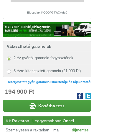
Electrolux KODDP77WXvideó
Electrolux KODDP77WX beü
Választható garanciák
2 év gyártói garancia fogyasztónak
5 évre kiterjesztett garancia (21 990 Ft)
Kiterjesztett gyári garancia ismertetője és tájékoztatói
194 900 Ft
Kosárba tesz
Raktáron
Leggyorsabban Önnél
Személyesen a raktárban
ma
díjmentes