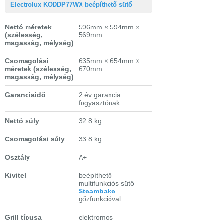
Electrolux KODDP77WX beépíthető sütő
Nettó méretek
596mm × 594mm ×
(szélesség,
569mm
magasság, mélység)
Csomagolási
635mm × 654mm ×
méretek
(szélesség,
670mm
magasság, mélység)
Garanciaidő
2 év garancia
fogyasztónak
Nettó súly
32.8 kg
Csomagolási súly
33.8 kg
Osztály
A+
Kivitel
beépíthető
multifunkciós sütő
Steambake
gőzfunkcióval
Grill típusa
elektromos