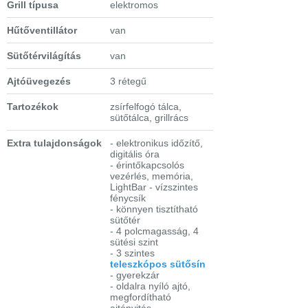
Grill típusa
elektromos
Hűtőventillátor
van
Sütőtérvilágítás
van
Ajtóüvegezés
3 rétegű
Tartozékok
zsírfelfogó tálca,
sütőtálca, grillrács
Extra tulajdonságok
- elektronikus időzítő,
digitális óra
- érintőkapcsolós
vezérlés, memória,
LightBar - vízszintes
fénycsík
- könnyen tisztítható
sütőtér
- 4 polcmagasság, 4
sütési szint
- 3 szintes
teleszkópos sütősín
- gyerekzár
- oldalra nyíló ajtó,
megfordítható
ajtónyitás