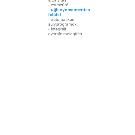
- zsírszűrő
-
ujjlenyomatmentes
felület
- automatikus
súlyprogramok
- integrált
gyorsfelmelegítés
Sütési funkciók
- alsó sütés
- alsó + felső sütés
- grill
- nagy felületű grill
-
légkeverés
hőlégbefúvással
- légkeverés
hőlégbefúvással + grill
-
pizza
funkció
-
kiolvasztás
Teljesítmény
2,5 kW
Bejelentkezés
Elfelejtett jelszó
Regisztráció
Link a teljes oldalra