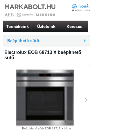
Kosár
A kosár üres
Termékeink
Üzleteink
Keresés
Beépíthető sütő
Electrolux EOB 68713 X beépíthető
sütő
Beépíthető sütő EOB 68713 X képe
beépíthető sütő EOB 68713 X