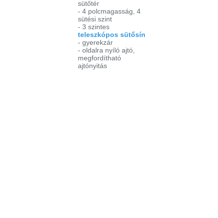
sütőtér
- 4 polcmagasság, 4
sütési szint
- 3 szintes
teleszkópos sütősín
- gyerekzár
- oldalra nyíló ajtó,
megfordítható
ajtónyitás
- zsírszűrő
Sütési funkciók
- alsó sütés
- felső sütés
- alsó + felső sütés
- grill
- nagy felületű grill
-
légkeverés
+ grill
- légkeverés
hőlégbefúvással
-
pizza
funkció
-
kiolvasztás
Teljesítmény
3,5 kW
Bejelentkezés
Elfelejtett jelszó