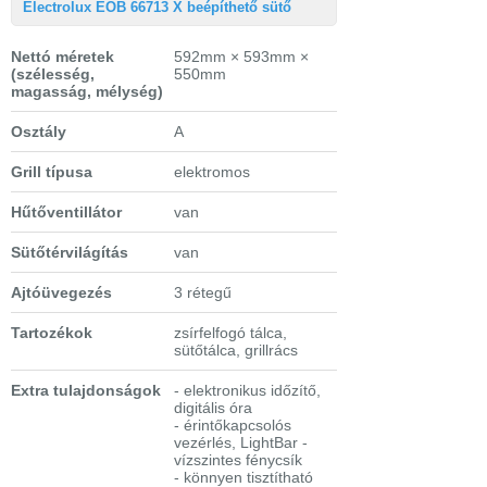
Electrolux EOB 66713 X beépíthető sütő
Nettó méretek
592mm × 593mm ×
(szélesség,
550mm
magasság, mélység)
Osztály
A
Grill típusa
elektromos
Hűtőventillátor
van
Sütőtérvilágítás
van
Ajtóüvegezés
3 rétegű
Tartozékok
zsírfelfogó tálca,
sütőtálca, grillrács
Extra tulajdonságok
- elektronikus időzítő,
digitális óra
- érintőkapcsolós
vezérlés, LightBar -
vízszintes fénycsík
- könnyen tisztítható