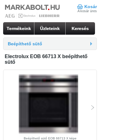
Kosár
A kosár üres
Termékeink
Üzleteink
Keresés
Beépíthető sütő
Electrolux EOB 66713 X beépíthető
sütő
Beépíthető sütő EOB 66713 X képe
beépíthető sütő EOB 66713 X