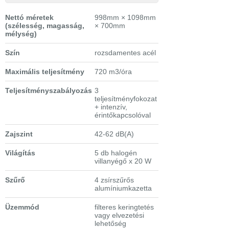
Nettó méretek
998mm × 1098mm
(szélesség, magasság,
× 700mm
mélység)
Szín
rozsdamentes acél
Maximális teljesítmény
720 m3/óra
Teljesítményszabályozás
3
teljesítményfokozat
+ intenzív,
érintőkapcsolóval
Zajszint
42-62 dB(A)
Világítás
5 db halogén
villanyégő x 20 W
Szűrő
4 zsírszűrős
alumíniumkazetta
Üzemmód
filteres keringtetés
vagy elvezetési
lehetőség