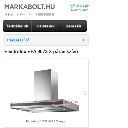
Kosár
A kosár üres
Termékeink
Üzleteink
Keresés
Páraelszívó
Electrolux EFA 9673 X páraelszívó
Páraelszívó EFA 9673 X képe