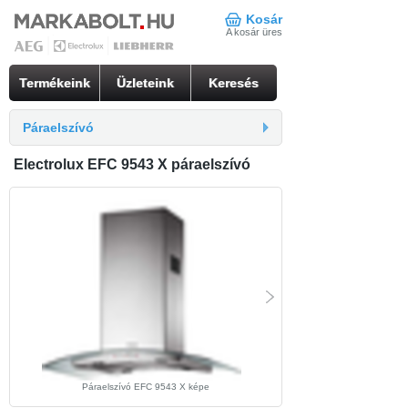
Kosár
A kosár üres
Termékeink
Üzleteink
Keresés
Páraelszívó
Electrolux EFC 9543 X páraelszívó
Páraelszívó EFC 9543 X képe