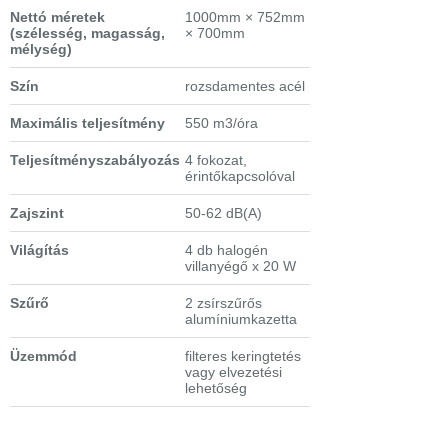
Nettó méretek
1000mm × 752mm
(szélesség, magasság,
× 700mm
mélység)
Szín
rozsdamentes acél
Maximális teljesítmény
550 m3/óra
Teljesítményszabályozás
4 fokozat,
érintőkapcsolóval
Zajszint
50-62 dB(A)
Világítás
4 db halogén
villanyégő x 20 W
Szűrő
2 zsírszűrős
alumíniumkazetta
Üzemmód
filteres keringtetés
vagy elvezetési
lehetőség
Extra tulajdonságok
- metál - üveg
kivitel