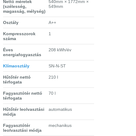
Nettó méretek
540mm × 1772mm ×
(szélesség,
549mm
magasság, mélység)
Osztály
A++
Kompresszorok
1
száma
Éves
208 kWh/év
energiafogyasztás
Klímaosztály
SN-N-ST
Hűtőtér nettó
210 l
térfogata
Fagyasztótér nettó
70 l
térfogata
Hűtőtér leolvasztási
automatikus
módja
Fagyasztótér
mechanikus
leolvasztási módja