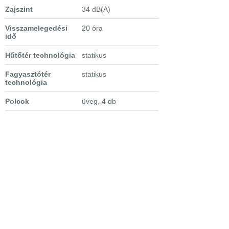
Zajszint
34 dB(A)
Visszamelegedési
20 óra
idő
Hűtőtér technológia
statikus
Fagyasztótér
statikus
technológia
Polcok
üveg, 4 db
Zöldségtartó fiók
1 db, széles, átlátszó
Kiegészítők
osztott, mozgatható
ajtópolc, tojástartó
Extra tulajdonságok
- megfordítható
ajtónyitás, slide door
- 2 hőfokszabályozás
- páratartalom-
szabályozás
- palackrögzítő
- miniventilátor
- elektronikus