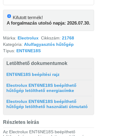
Kifutott termék!
A forgalmazás utolsó napja: 2026.07.30.
Márka:
Electrolux
Cikkszám:
21768
Kategória:
Alulfagyasztós hűtőgép
Típus:
ENT6NE18S
Letölthető dokumentumok
ENT6NE18S beépítési rajz
Electrolux ENT6NE18S beépíthető
hűtőgép letölthető energiacímke
Electrolux ENT6NE18S beépíthető
hűtőgép letölthető használati útmutató
Részletes leírás
Az Electrolux ENT6NE18S beépíthető