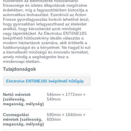
hűtőtérben az élelmiszerek hosszantartó
frissessége és ízletes állapotának megőrzése
érdekében, míg a fagyasztótérben biztosítja a
automatikus leolvasztást. Ezenkívül az Action
Freeze gyorsfagyasztás funkció lehetővé teszi,
hogy gyorsabban lefagyaszthasd az ételeidet
anélkül, hogy károsítanád azok minőségét
vagy tápértéküket. Az Electrolux ENT6NE18S
beépíthető hűtőszekrény ideális választás a
modern háztartások számára, akik értékelik a
hatékonyságot és a kényelmet. Ne hagyd ki ezt
a kiemelkedő minőségű és innovatív terméket,
amely mindig a segítségedre lesz a
mindennapi életben..
Tulajdonságok
Electrolux ENT6NE18S beépíthető hűtőgép
Nettó méretek
546mm × 1772mm ×
(szélesség,
549mm
magasság, mélység)
Csomagolási
590mm × 1840mm ×
méretek
(szélesség,
600mm
magasság, mélység)