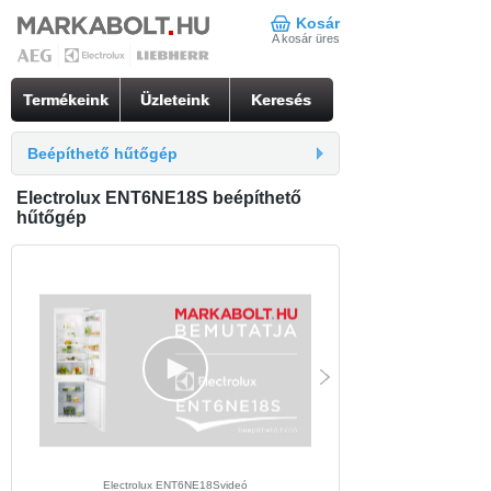
Kosár
A kosár üres
Termékeink
Üzleteink
Keresés
Beépíthető hűtőgép
Electrolux ENT6NE18S beépíthető
hűtőgép
Electrolux ENT6NE18Svideó