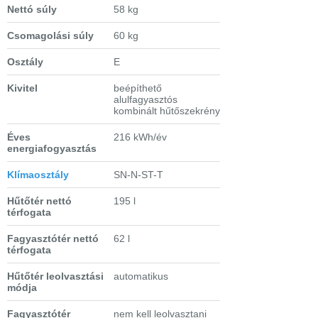
Nettó súly
58 kg
Csomagolási súly
60 kg
Osztály
E
Kivitel
beépíthető
alulfagyasztós
kombinált hűtőszekrény
Éves
216 kWh/év
energiafogyasztás
Klímaosztály
SN-N-ST-T
Hűtőtér nettó
195 l
térfogata
Fagyasztótér nettó
62 l
térfogata
Hűtőtér leolvasztási
automatikus
módja
Fagyasztótér
nem kell leolvasztani