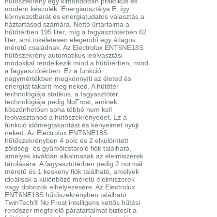
hűtőszekrény egy kimondottan praktikus és
modern készülék. Energiaosztálya E, így
környezetbarát és energiatudatos választás a
háztartásod számára. Nettó űrtartalma a
hűtőtérben 195 liter, míg a fagyasztótérben 62
liter, ami tökéletesen elegendő egy átlagos
méretű családnak. Az Electrolux ENT6NE18S
hűtőszekrény automatikus leolvasztási
módokkal rendelkezik mind a hűtőtérben, mind
a fagyasztótérben. Ez a funkció
nagymértékben megkönnyíti az életed és
energiát takarít meg neked. A hűtőtér
technológiája statikus, a fagyasztótér
technológiája pedig NoFrost, aminek
köszönhetően soha többé nem kell
leolvasztanod a hűtőszekrényedet. Ez a
funkció időmegtakarítást és kényelmet nyújt
neked. Az Electrolux ENT6NE18S
hűtőszekrényben 4 polc és 2 elkülönített
zöldség- és gyümölcstároló fiók található,
amelyek kiválóan alkalmasak az élelmiszerek
tárolására. A fagyasztótérben pedig 2 normál
méretű és 1 keskeny fiók található, amelyek
ideálisak a különböző méretű élelmiszerek
vagy dobozok elhelyezésére. Az Electrolux
ENT6NE18S hűtőszekrényben található
TwinTech® No Frost intelligens kettős hűtési
rendszer megfelelő páratartalmat biztosít a