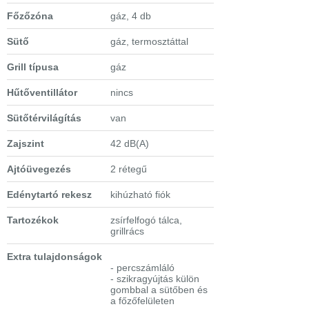
Főzőzóna
gáz, 4 db
Sütő
gáz, termosztáttal
Grill típusa
gáz
Hűtőventillátor
nincs
Sütőtérvilágítás
van
Zajszint
42 dB(A)
Ajtóüvegezés
2 rétegű
Edénytartó rekesz
kihúzható fiók
Tartozékok
zsírfelfogó tálca,
grillrács
Extra tulajdonságok
- percszámláló
- szikragyújtás külön
gombbal a sütőben és
a főzőfelületen