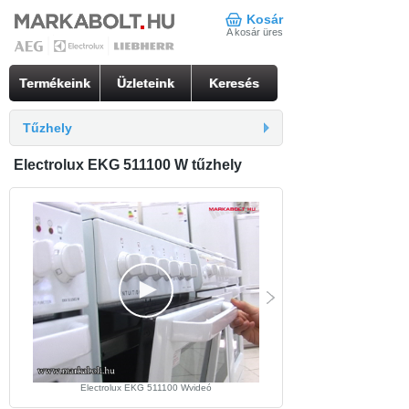
Kosár
A kosár üres
Termékeink
Üzleteink
Keresés
Tűzhely
Electrolux EKG 511100 W tűzhely
Electrolux EKG 511100 Wvideó