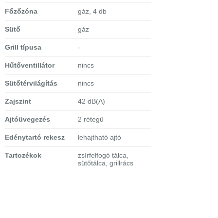
Főzőzóna
gáz, 4 db
Sütő
gáz
Grill típusa
-
Hűtőventillátor
nincs
Sütőtérvilágítás
nincs
Zajszint
42 dB(A)
Ajtóüvegezés
2 rétegű
Edénytartó rekesz
lehajtható ajtó
Tartozékok
zsírfelfogó tálca,
sütőtálca, grillrács
Sütési funkciók
- alsó sütés
Főzőzóna-
7,6 kW
teljesítmény