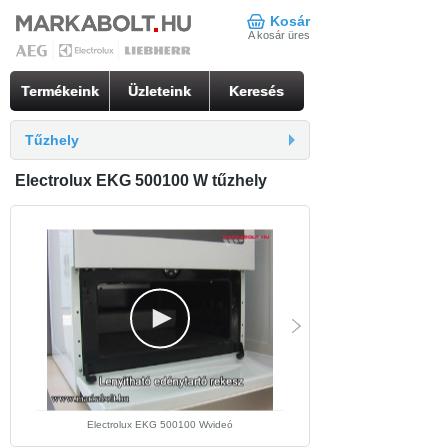
Kosár
A kosár üres
Termékeink
Üzleteink
Keresés
Tűzhely
Electrolux EKG 500100 W tűzhely
Electrolux EKG 500100 Wvideó