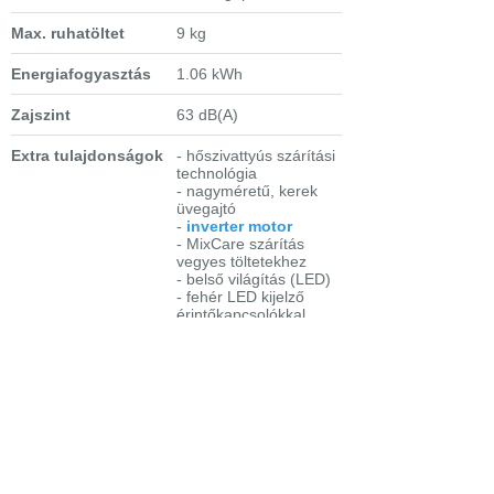
Max. ruhatöltet
9 kg
Energiafogyasztás
1.06 kWh
Zajszint
63 dB(A)
Extra tulajdonságok
- hőszivattyús szárítási
technológia
- nagyméretű, kerek
üvegajtó
-
inverter motor
- MixCare szárítás
vegyes töltetekhez
- belső világítás (LED)
- fehér LED kijelző
érintőkapcsolókkal
-
késleltetett indítás
- szűrő és tartály
telítettség kijelzés
- irányváltó dob
megakadályozza a
ruhák gyűrődését
- Ajtónyitás jobbra,
megfordítható
- EasyClean szűrő -
könnyen tisztítható