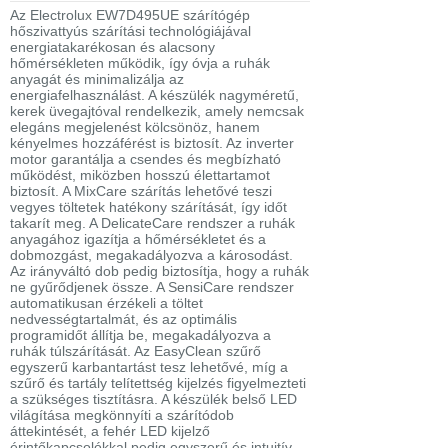
Az Electrolux EW7D495UE szárítógép
hőszivattyús szárítási technológiájával
energiatakarékosan és alacsony
hőmérsékleten működik, így óvja a ruhák
anyagát és minimalizálja az
energiafelhasználást. A készülék nagyméretű,
kerek üvegajtóval rendelkezik, amely nemcsak
elegáns megjelenést kölcsönöz, hanem
kényelmes hozzáférést is biztosít. Az inverter
motor garantálja a csendes és megbízható
működést, miközben hosszú élettartamot
biztosít. A MixCare szárítás lehetővé teszi
vegyes töltetek hatékony szárítását, így időt
takarít meg. A DelicateCare rendszer a ruhák
anyagához igazítja a hőmérsékletet és a
dobmozgást, megakadályozva a károsodást.
Az irányváltó dob pedig biztosítja, hogy a ruhák
ne gyűrődjenek össze. A SensiCare rendszer
automatikusan érzékeli a töltet
nedvességtartalmát, és az optimális
programidőt állítja be, megakadályozva a
ruhák túlszárítását. Az EasyClean szűrő
egyszerű karbantartást tesz lehetővé, míg a
szűrő és tartály telítettség kijelzés figyelmezteti
a szükséges tisztításra. A készülék belső LED
világítása megkönnyíti a szárítódob
áttekintését, a fehér LED kijelző
érintőkapcsolókkal pedig egyszerű és intuitív