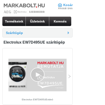
Kosár
A kosár üres
Termékeink
Üzleteink
Keresés
Szárítógép
Electrolux EW7D495UE szárítógép
Electrolux EW7D495UEvideó
Electrolux EW7D495UE beü