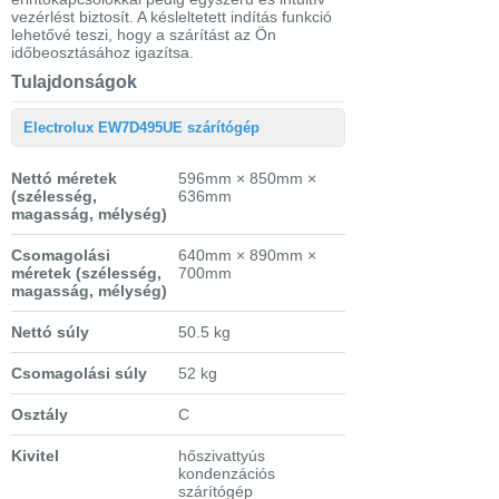
vezérlést biztosít. A késleltetett indítás funkció
lehetővé teszi, hogy a szárítást az Ön
időbeosztásához igazítsa.
Tulajdonságok
Electrolux EW7D495UE szárítógép
Nettó méretek
596mm × 850mm ×
(szélesség,
636mm
magasság, mélység)
Csomagolási
640mm × 890mm ×
méretek
(szélesség,
700mm
magasság, mélység)
Nettó súly
50.5 kg
Csomagolási súly
52 kg
Osztály
C
Kivitel
hőszivattyús
kondenzációs
szárítógép