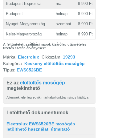
Budapest Expressz
ma
8 990 Ft
Budapest
holnap
8 990 Ft
Nyugat-Magyarország
szombat
8 990 Ft
Kelet-Magyarország
holnap
8 990 Ft
A feltüntetett szállítási napok kizárólag utánvételes
fizetés esetén érvényesek!
Márka:
Electrolux
Cikkszám:
19293
Kategória:
Keskeny elöltöltős mosógép
Típus:
EWS6526BE
Ez az
elöltöltős mosógép
megtekinthető
A termék jelenleg egyik márkaboltunkban sincs kiállítva.
Letölthető dokumentumok
Electrolux EWS6526BE mosógép
letölthető használati útmutató