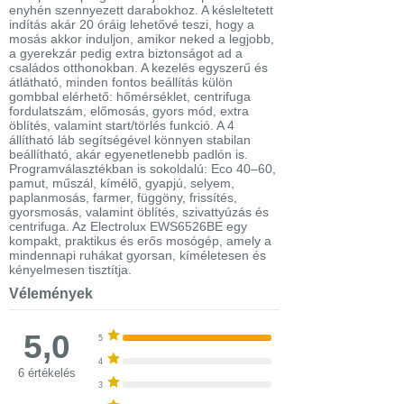
enyhén szennyezett darabokhoz. A késleltetett
indítás akár 20 óráig lehetővé teszi, hogy a
mosás akkor induljon, amikor neked a legjobb,
a gyerekzár pedig extra biztonságot ad a
családos otthonokban. A kezelés egyszerű és
átlátható, minden fontos beállítás külön
gombbal elérhető: hőmérséklet, centrifuga
fordulatszám, előmosás, gyors mód, extra
öblítés, valamint start/törlés funkció. A 4
állítható láb segítségével könnyen stabilan
beállítható, akár egyenetlenebb padlón is.
Programválasztékban is sokoldalú: Eco 40–60,
pamut, műszál, kímélő, gyapjú, selyem,
paplanmosás, farmer, függöny, frissítés,
gyorsmosás, valamint öblítés, szivattyúzás és
centrifuga. Az Electrolux EWS6526BE egy
kompakt, praktikus és erős mosógép, amely a
mindennapi ruhákat gyorsan, kíméletesen és
kényelmesen tisztítja.
Vélemények
5,0
5
4
6 értékelés
3