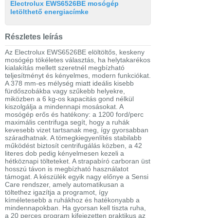
Electrolux EWS6526BE mosógép
letölthető energiacímke
Részletes leírás
Az Electrolux EWS6526BE elöltöltős, keskeny
mosógép tökéletes választás, ha helytakarékos
kialakítás mellett szeretnél megbízható
teljesítményt és kényelmes, modern funkciókat.
A 378 mm-es mélység miatt ideális kisebb
fürdőszobákba vagy szűkebb helyekre,
miközben a 6 kg-os kapacitás gond nélkül
kiszolgálja a mindennapi mosásokat. A
mosógép erős és hatékony: a 1200 ford/perc
maximális centrifuga segít, hogy a ruhák
kevesebb vizet tartsanak meg, így gyorsabban
száradhatnak. A tömegkiegyenlítés stabilabb
működést biztosít centrifugálás közben, a 42
literes dob pedig kényelmesen kezeli a
hétköznapi tölteteket. A strapabíró carboran üst
hosszú távon is megbízható használatot
támogat. A készülék egyik nagy előnye a Sensi
Care rendszer, amely automatikusan a
töltethez igazítja a programot, így
kíméletesebb a ruhákhoz és hatékonyabb a
mindennapokban. Ha gyorsan kell tiszta ruha,
a 20 perces program kifejezetten praktikus az