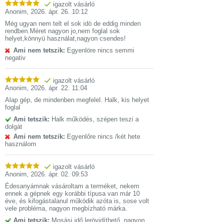
igazolt vásárló
Anonim
,
2026. ápr. 26. 10:12
Még ugyan nem telt el sok idö de eddig minden
rendben.Méret nagyon jo,nem foglal sok
helyet,könnyü használat,nagyon csendes!
Ami nem tetszik:
Egyenlöre nincs semmi
negativ
igazolt vásárló
Anonim
,
2026. ápr. 22. 11:04
Alap gép, de mindenben megfelel. Halk, kis helyet
foglal
Ami tetszik:
Halk működés, szépen teszi a
dolgát
Ami nem tetszik:
Egyenlőre nincs /két hete
használom
igazolt vásárló
Anonim
,
2026. ápr. 02. 09:53
Édesanyámnak vásároltam a terméket, nekem
ennek a gépnek egy korábbi típusa van már 10
éve, és kifogástalanul működik azóta is, sose volt
vele probléma, nagyon megbízható márka.
Ami tetszik:
Mosási idő lerövidíthető, nagyon