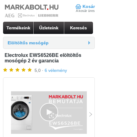
Kosár
A kosár üres
Termékeink
Üzleteink
Keresés
Elöltöltős mosógép
Electrolux EWS6526BE elöltöltős
mosógép 2 év garancia
5,0 ·
6 vélemény