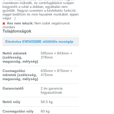
csendesen működik, és centrifugáláskor szépen
kiegyenlíti a ruhát a dobban, egyáltalán nem
gyűrődik. Nagyon szeretem a késleltetés funkciót,
reggel beállítom és mire hazaérek munkából, éppen
végez : )
Ami nem tetszik:
Nem tudok negatívumot
mondani.
Tulajdonságok
Electrolux EWS6526BE elöltöltős mosógép
Nettó méretek
595mm × 843mm ×
(szélesség,
378mm
magasság, mélység)
Csomagolási
635mm × 875mm ×
méretek
(szélesség,
475mm
magasság, mélység)
Garanciaidő
2 év garancia
fogyasztónak
Nettó súly
58.5 kg
Csomagolási súly
60 kg