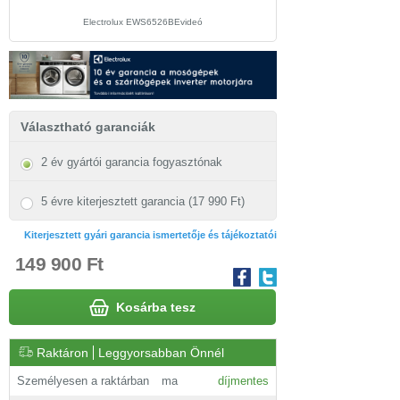
Electrolux EWS6526BEvideó
Electrolux EWS6526BE beü
Választható garanciák
2 év gyártói garancia fogyasztónak
5 évre kiterjesztett garancia (17 990 Ft)
Kiterjesztett gyári garancia ismertetője és tájékoztatói
149 900 Ft
Kosárba tesz
Raktáron
Leggyorsabban Önnél
Személyesen a raktárban
ma
díjmentes