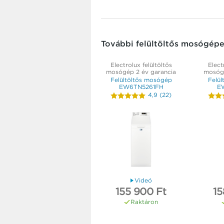
További felültöltős mosógép
Electrolux felültöltős
Elect
mosógép 2 év garancia
mosógé
Felültöltős mosógép
Felül
EW6TN5261FH
E
4,9
(
22
)
Videó
155 900 Ft
15
Raktáron