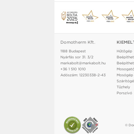
Domotherm Kft.
KIEMEL
1188 Budapest
Hűtőgép
Nyárfás sor 31. 3/2
Beépíthet
markabolt@markabolt.hu
Beépíthet
+36 1 510 1010
Mosogat
Adószám: 12230338-2-43
Mosógép
Szárítóg
Tűzhely
Porszívó
© Dom