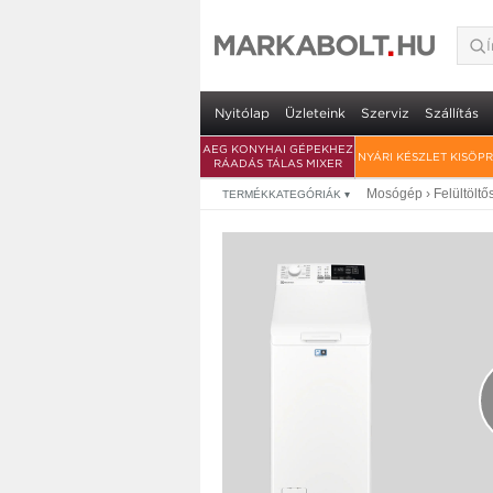
Electrolux EW6TN4
garancia
• 6 kg ruhatöltet • Centrifuga: 1200 
Nyitólap
Üzleteink
Szerviz
Szállítás
AEG KONYHAI GÉPEKHEZ
NYÁRI KÉSZLET KISÖP
RÁADÁS TÁLAS MIXER
Mosógép
›
Felültölt
TERMÉKKATEGÓRIÁK
▾