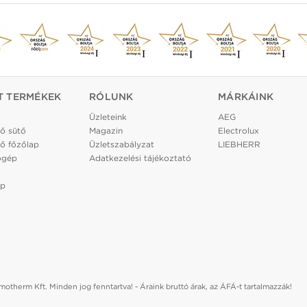
T TERMÉKEK
RÓLUNK
MÁRKÁINK
Üzleteink
AEG
ő sütő
Magazin
Electrolux
ő főzőlap
Üzletszabályzat
LIEBHERR
ógép
Adatkezelési tájékoztató
ép
otherm Kft. Minden jog fenntartva! - Áraink bruttó árak, az ÁFÁ-t tartalmazzák!