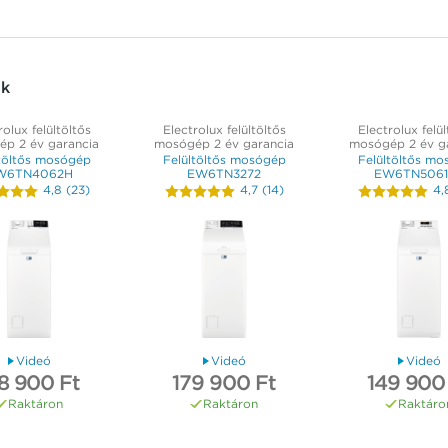
ek
rolux felültöltős
Electrolux felültöltős
Electrolux felül
p 2 év garancia
mosógép 2 év garancia
mosógép 2 év g
töltős mosógép
Felültöltős mosógép
Felültöltős m
W6TN4062H
EW6TN3272
EW6TN5061
4,8
(
23
)
4,7
(
14
)
4,
Videó
Videó
Videó
8 900 Ft
179 900 Ft
149 900
Raktáron
Raktáron
Raktáro