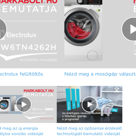
rolux felültöltős
Nézd meg a mosógép választá
 meg az új energia
Nézd meg az optisense érzékelő
ályba sorolás videóját
technológiát bemutató videóját