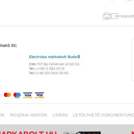
megoszt
ető itt:
Electrolux márkabolt Buda
Cím:
1117 Bp Fehérvári út 50-52.
Tel.:
(+36-1) 382-01-12
Tel.:
(+36-20) 922-33-55
:
OK
MŰSZAKI ADATOK
LEÍRÁS
LETÖLTHETŐ DOKUMENTUM