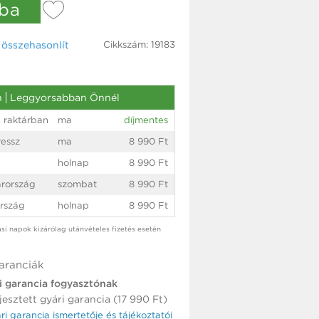
ba
Cikkszám: 19183
össze­hasonlít
n
Leggyorsabban Önnél
 raktárban
ma
díjmentes
essz
ma
8 990 Ft
holnap
8 990 Ft
rország
szombat
8 990 Ft
rszág
holnap
8 990 Ft
tási napok kizárólag utánvételes fizetés esetén
aranciák
i garancia fogyasztónak
jesztett gyári garancia (17 990 Ft)
ári garancia ismertetője és tájékoztatói