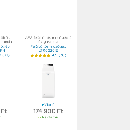
töltős
AEG felültöltős mosógép 2
arancia
év garancia
osógép
Felültöltős mosógép
FH
LTR6G261E
8
(
39
)
4,9
(
30
)
Videó
 Ft
174 900 Ft
n
Raktáron