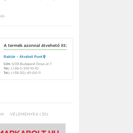
ás
A termék azonnal átvehető itt:
Raktár - Átvételi Pont
Cím:
1239 Budapest Ócsai út 7.
Tel.:
(+36-1) 510-10-10
Tel.:
(+36-30) 411-00-11
OK
VÉLEMÉNYEK (30)