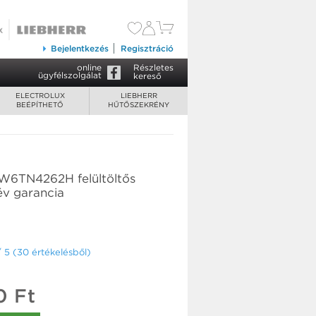
163 900 Ft
Kosárba tesz
Bejelentkezés
Regisztráció
online
Részletes
ügyfélszolgálat
kereső
ELECTROLUX
LIEBHERR
BEÉPÍTHETŐ
HŰTŐSZEKRÉNY
EW6TN4262H felültöltős
v garancia
/ 5 (30 értékelésből)
0 Ft