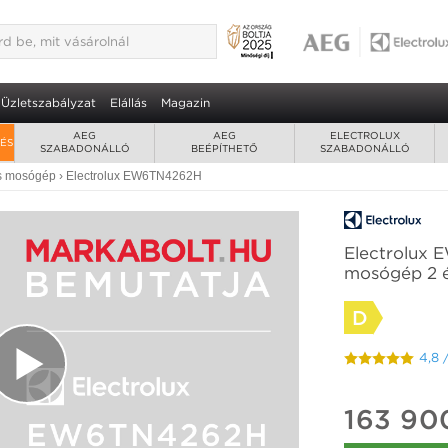
262H felültöltős mosógép 2 év
ford/perc • Eco Time Manager
Üzletszabályzat
Elállás
Magazin
AEG
AEG
ELECTROLUX
RÉS
SZABADONÁLLÓ
BEÉPÍTHETŐ
SZABADONÁLLÓ
ős mosógép
›
Electrolux EW6TN4262H
Electrolux 
mosógép 2 é
D
4,8 
163 90