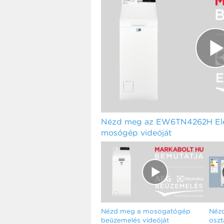
Nézd meg az EW6TN4262H Elect
mosógép videóját
Nézd meg a mosogatógép
Nézd
beüzemelés videóját
oszt