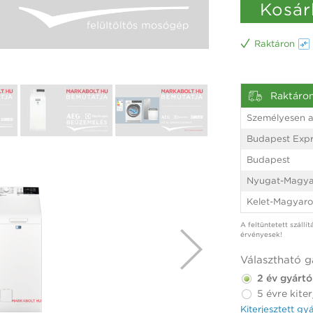
Kosár
Raktáron
Raktáro
Személyesen a
Budapest Expr
Budapest
Nyugat-Magya
Kelet-Magyaro
A feltüntetett szállí
érvényesek!
Választható g
2 év gyártó
5 évre kiter
Kiterjesztett gy