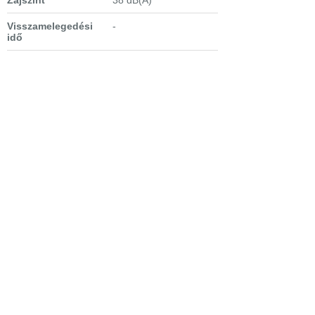
Visszamelegedési
-
idő
Hűtőtér technológia
statikus
Polcok
üveg, 4 db
Zöldségtartó fiók
1 db, széles, átlátszó
Kiegészítők
tojástartó,
palackrögzítő
Extra tulajdonságok
- megfordítható
ajtónyitás
Bejelentkezés
Elfelejtett jelszó
Regisztráció
Link a teljes oldalra
Nyitólap
Üzletszabályzat
Elállás
Szállítás
Szerviz
Adatvédelem