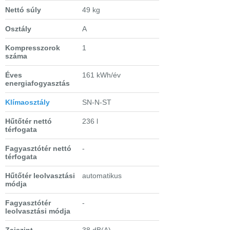
Nettó súly
49 kg
Osztály
A
Kompresszorok
1
száma
Éves
161 kWh/év
energiafogyasztás
Klímaosztály
SN-N-ST
Hűtőtér nettó
236 l
térfogata
Fagyasztótér nettó
-
térfogata
Hűtőtér leolvasztási
automatikus
módja
Fagyasztótér
-
leolvasztási módja
Zajszint
38 dB(A)