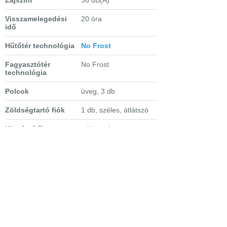
Visszamelegedési
20 óra
idő
Hűtőtér technológia
No Frost
Fagyasztótér
No Frost
technológia
Polcok
üveg, 3 db
Zöldségtartó fiók
1 db, széles, átlátszó
Kiegészítők
tojástartó,
palackrögzítő,
jégkockatartó,
üvegtartó rácspolc
Extra tulajdonságok
- megfordítható
ajtónyitás
- extra nagy belső tér,
70 cm széles
- elektronikus vezérlés
LED-kijelzővel