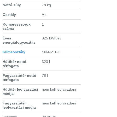
Nettó súly
78 kg
Osztály
A+
Kompresszorok
1
száma
Éves
325 kWh/év
energiafogyasztás
Klímaosztály
SN-N-ST-T
Hűtőtér nettó
323 l
térfogata
Fagyasztótér nettó
78 l
térfogata
Hűtőtér leolvasztási
nem kell leolvasztani
módja
Fagyasztótér
nem kell leolvasztani
leolvasztási módja
Zajszint
38 dB(A)