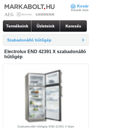
Kosár
A kosár üres
Termékeink
Üzleteink
Keresés
Szabadonálló hűtőgép
Electrolux END 42391 X szabadonálló
hűtőgép
Szabadonálló hűtőgép END 42391 X képe