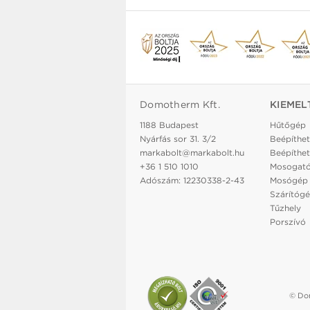
Domotherm Kft.
KIEMEL
1188 Budapest
Hűtőgép
Nyárfás sor 31. 3/2
Beépíthet
markabolt@markabolt.hu
Beépíthet
+36 1 510 1010
Mosogat
Adószám: 12230338-2-43
Mosógép
Szárítóg
Tűzhely
Porszívó
© Dom