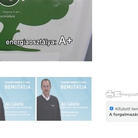
megoszt
Kifutott te
A forgalmazás