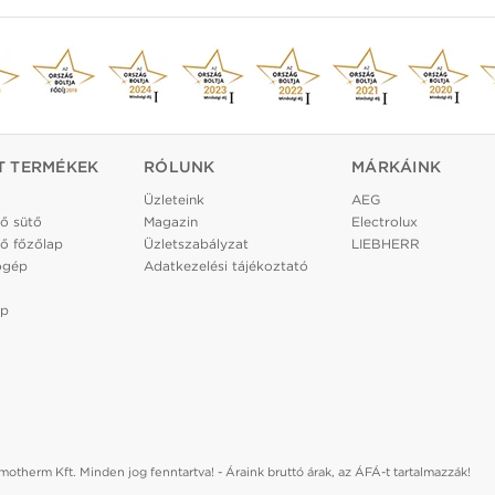
T TERMÉKEK
RÓLUNK
MÁRKÁINK
Üzleteink
AEG
ő sütő
Magazin
Electrolux
ő főzőlap
Üzletszabályzat
LIEBHERR
ógép
Adatkezelési tájékoztató
ép
otherm Kft. Minden jog fenntartva! - Áraink bruttó árak, az ÁFÁ-t tartalmazzák!