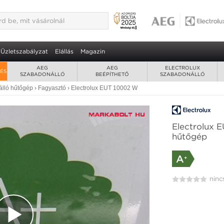
Üzletszabályzat
Elállás
Magazin
AEG
AEG
ELECTROLUX
RÉS
SZABADONÁLLÓ
BEÉPÍTHETŐ
SZABADONÁLLÓ
lló hűtőgép
›
Fagyasztó
›
Electrolux EUT 10002 W
Electrolux 
hűtőgép
A
+
ninc