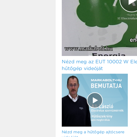
Nézd meg az EUT 10002 W Elec
hűtőgép videóját
Nézd meg a hűtőgép ajtócsere