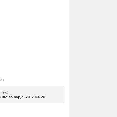
ás
rmék!
 utolsó napja: 2012.04.20.