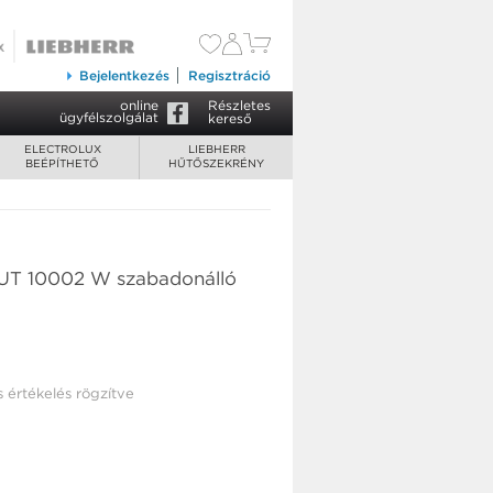
Bejelentkezés
Regisztráció
online
Részletes
ügyfélszolgálat
kereső
ELECTROLUX
LIEBHERR
BEÉPÍTHETŐ
HŰTŐSZEKRÉNY
EUT 10002 W szabadonálló
s értékelés rögzítve