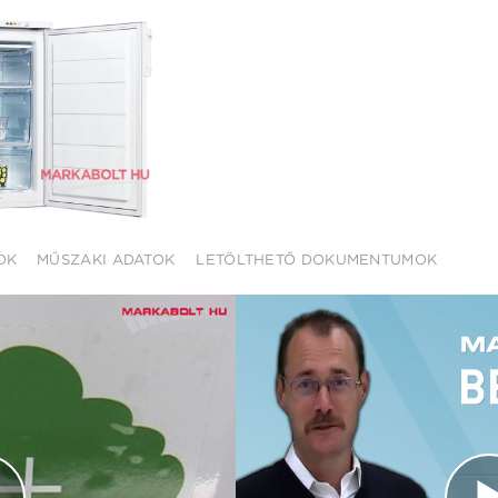
OK
MŰSZAKI ADATOK
LETÖLTHETŐ DOKUMENTUMOK