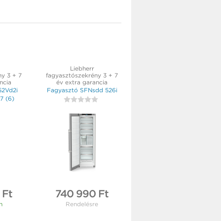
Liebherr
y 3 + 7
fagyasztószekrény 3 + 7
ncia
év extra garancia
52Vd2i
Fagyasztó SFNsdd 526i
,7
(
6
)
 Ft
740 990 Ft
n
Rendelésre