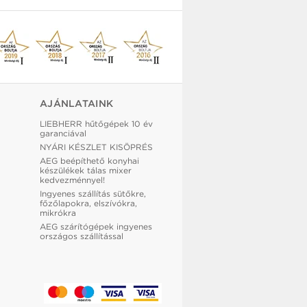
AJÁNLATAINK
LIEBHERR hűtőgépek 10 év
garanciával
NYÁRI KÉSZLET KISÖPRÉS
AEG beépíthető konyhai
készülékek tálas mixer
kedvezménnyel!
Ingyenes szállítás sütőkre,
főzőlapokra, elszívókra,
mikrókra
AEG szárítógépek ingyenes
országos szállítással