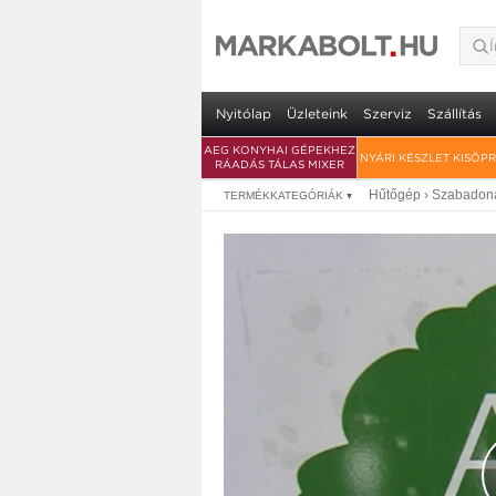
Nyitólap
Üzleteink
Szerviz
Szállítás
AEG KONYHAI GÉPEKHEZ
NYÁRI KÉSZLET KISÖP
RÁADÁS TÁLAS MIXER
Hűtőgép
›
Szabadoná
TERMÉKKATEGÓRIÁK
▾