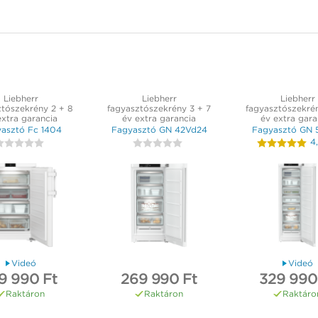
Liebherr
Liebherr
Liebherr
ztószekrény 2 + 8
fagyasztószekrény 3 + 7
fagyasztószekrén
extra garancia
év extra garancia
év extra gara
asztó Fc 1404
Fagyasztó GN 42Vd24
Fagyasztó GN 
4
Videó
Videó
9 990 Ft
269 990 Ft
329 990
Raktáron
Raktáron
Raktáro