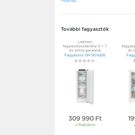
videóját
További fagyasztók
Liebherr
fagyasztószekrény 3 + 7
fagyas
év extra garancia
év 
Fagyasztó GN 50Vd26
Fagy
309 990 Ft
19
Raktáron