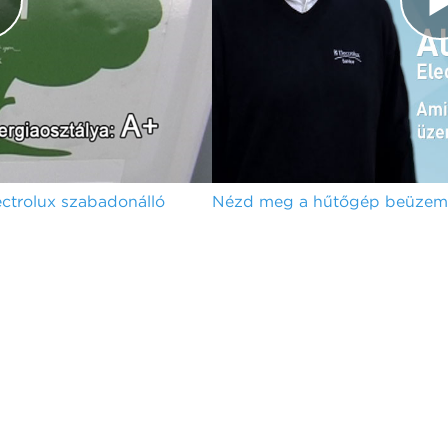
trolux szabadonálló
Nézd meg a hűtőgép beüzeme