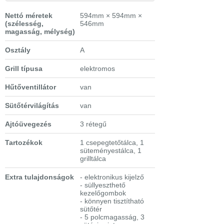
Nettó méretek
594mm × 594mm ×
(szélesség,
546mm
magasság, mélység)
Osztály
A
Grill típusa
elektromos
Hűtőventillátor
van
Sütőtérvilágítás
van
Ajtóüvegezés
3 rétegű
Tartozékok
1 csepegtetőtálca, 1
süteményestálca, 1
grilltálca
Extra tulajdonságok
- elektronikus kijelző
- süllyeszthető
kezelőgombok
- könnyen tisztítható
sütőtér
- 5 polcmagasság, 3