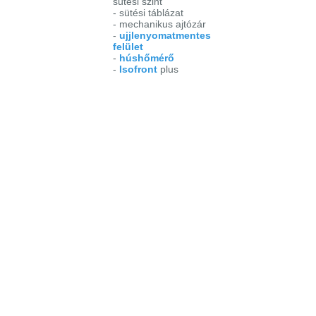
sütési szint
- sütési táblázat
- mechanikus ajtózár
-
ujjlenyomatmentes
felület
-
húshőmérő
-
Isofront
plus
Sütési funkciók
- alsó sütés
- alsó + felső sütés
- felső sütés + grill
- grill
-
infrasütés
-
légkeverés
+ alsó +
felső sütés
- légkeverés
hőlégbefúvással
-
kiolvasztás
Teljesítmény
3,5 kW
Bejelentkezés
Elfelejtett jelszó
Regisztráció
Link a teljes oldalra