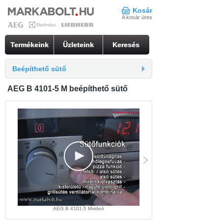
Kosár
A kosár üres
Termékeink
Üzleteink
Keresés
Beépíthető sütő
AEG B 4101-5 M beépíthető sütő
AEG B 4101-5 Mvideó