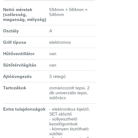
Nettó méretek
594mm × 584mm ×
(szélesség,
546mm
magasság, mélység)
Osztály
A
Grill típusa
elektromos
Hűtőventillátor
van
Sütőtérvilágítás
van
Ajtóüvegezés
3 rétegű
Tartozékok
zománcozott tepsi, 2
db univerzális tepsi,
sütőrács
Extra tulajdonságok
- elektronikus kijelző,
SET-időzítő
- süllyeszthető
kezelőgombok
- könnyen tisztítható
sütőtér