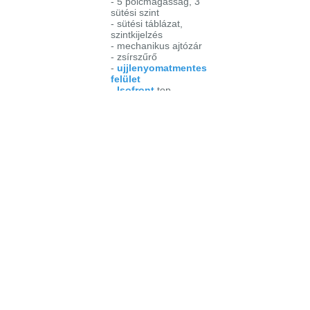
- 5 polcmagasság, 3
sütési szint
- sütési táblázat,
szintkijelzés
- mechanikus ajtózár
- zsírszűrő
-
ujjlenyomatmentes
felület
-
Isofront
top
Sütési funkciók
- alsó sütés
- alsó + felső sütés
- grill
-
nagyfelületű grill
-
infrasütés
- alsó + felső sütés +
légkeverés
- légkeverés
hőlégbefúvással
-
kiolvasztás
Teljesítmény
3,5 kW
Bejelentkezés
Elfelejtett jelszó
Regisztráció
Link a teljes oldalra