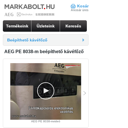
Kosár
A kosár üres
Termékeink
Üzleteink
Keresés
Beépíthető kávéfőző
AEG PE 8038-m beépíthető kávéfőző
AEG PE 8038-mvideó