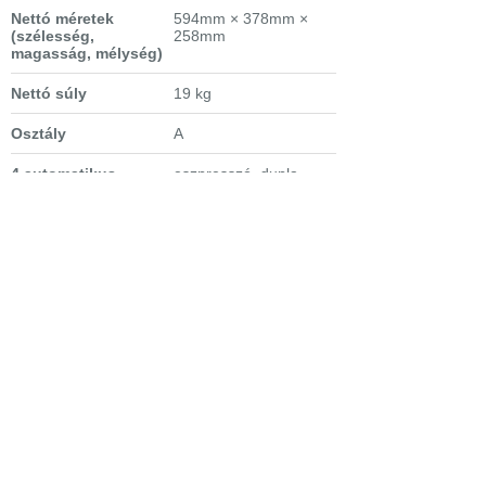
Nettó méretek
594mm × 378mm ×
(szélesség,
258mm
magasság, mélység)
Nettó súly
19 kg
Osztály
A
4 automatikus
eszpresszó, dupla
program egyéni
eszpresszó, 1 illetve 2
igényeknek
csésze hosszú kávé
megfelelően
Bejelentkezés
Elfelejtett jelszó
Regisztráció
Link a teljes oldalra
Nyitólap
Üzletszabályzat
Elállás
Szállítás
Szerviz
Adatvédelem
Magazin