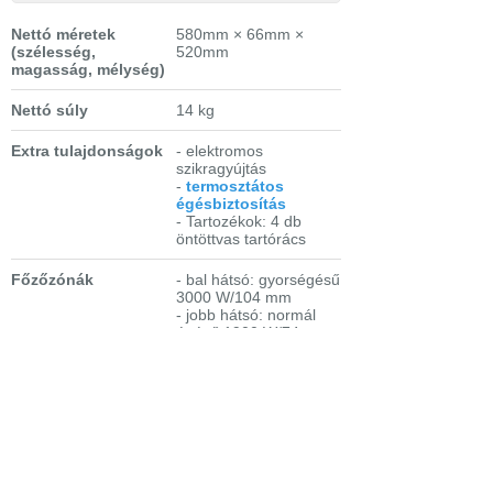
Nettó méretek
580mm × 66mm ×
(szélesség,
520mm
magasság, mélység)
Nettó súly
14 kg
Extra tulajdonságok
- elektromos
szikragyújtás
-
termosztátos
égésbiztosítás
- Tartozékok: 4 db
öntöttvas tartórács
Főzőzónák
- bal hátsó: gyorségésű
3000 W/104 mm
- jobb hátsó: normál
égésű 1900 W/74 mm
- bal első: normál
égésű 1900 W/74 mm
- jobb első: takarékos
1000 W/58 mm
Összteljesítmény
8,8 kW