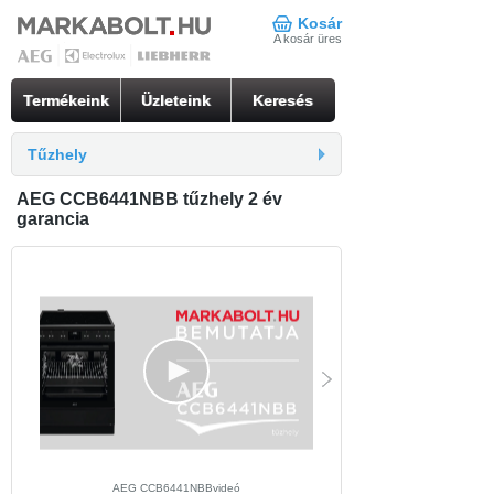
Kosár
A kosár üres
Termékeink
Üzleteink
Keresés
Tűzhely
AEG CCB6441NBB tűzhely 2 év
garancia
AEG CCB6441NBBvideó