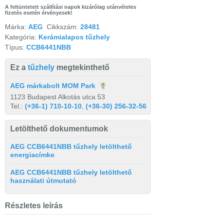
A feltüntetett szállítási napok kizárólag utánvételes
fizetés esetén érvényesek!
Márka:
AEG
Cikkszám:
28481
Kategória:
Kerámialapos tűzhely
Típus:
CCB6441NBB
Ez a
tűzhely
megtekinthető
AEG márkabolt MOM Park
1123 Budapest Alkotás utca 53
Tel.:
(+36-1) 710-10-10
,
(+36-30) 256-32-56
Letölthető dokumentumok
AEG CCB6441NBB tűzhely letölthető
energiacímke
AEG CCB6441NBB tűzhely letölthető
használati útmutató
Részletes leírás