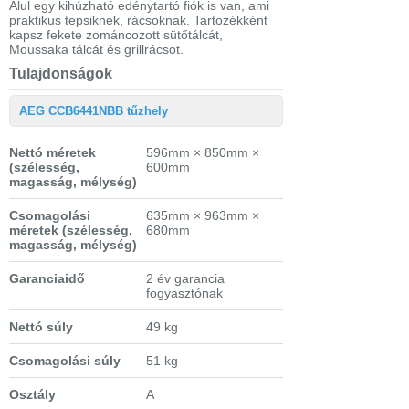
Alul egy kihúzható edénytartó fiók is van, ami
praktikus tepsiknek, rácsoknak. Tartozékként
kapsz fekete zománcozott sütőtálcát,
Moussaka tálcát és grillrácsot.
Tulajdonságok
AEG CCB6441NBB tűzhely
Nettó méretek
596mm × 850mm ×
(szélesség,
600mm
magasság, mélység)
Csomagolási
635mm × 963mm ×
méretek
(szélesség,
680mm
magasság, mélység)
Garanciaidő
2 év garancia
fogyasztónak
Nettó súly
49 kg
Csomagolási súly
51 kg
Osztály
A