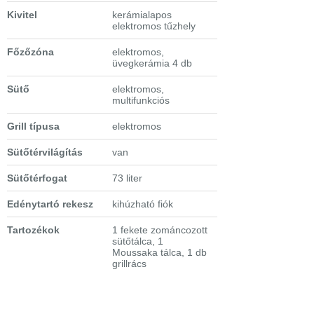
Kivitel
kerámialapos
elektromos tűzhely
Főzőzóna
elektromos,
üvegkerámia 4 db
Sütő
elektromos,
multifunkciós
Grill típusa
elektromos
Sütőtérvilágítás
van
Sütőtérfogat
73 liter
Edénytartó rekesz
kihúzható fiók
Tartozékok
1 fekete zománcozott
sütőtálca, 1
Moussaka tálca, 1 db
grillrács
Extra tulajdonságok
- SET timer, digitális
kijelző, programozható
idő, hangjelzés,