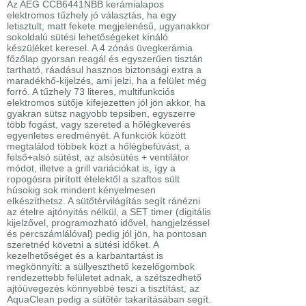
Az AEG CCB6441NBB kerámialapos
elektromos tűzhely jó választás, ha egy
letisztult, matt fekete megjelenésű, ugyanakkor
sokoldalú sütési lehetőségeket kínáló
készüléket keresel. A 4 zónás üvegkerámia
főzőlap gyorsan reagál és egyszerűen tisztán
tartható, ráadásul hasznos biztonsági extra a
maradékhő-kijelzés, ami jelzi, ha a felület még
forró. A tűzhely 73 literes, multifunkciós
elektromos sütője kifejezetten jól jön akkor, ha
gyakran sütsz nagyobb tepsiben, egyszerre
több fogást, vagy szereted a hőlégkeverés
egyenletes eredményét. A funkciók között
megtalálod többek közt a hőlégbefúvást, a
felső+alsó sütést, az alsósütés + ventilátor
módot, illetve a grill variációkat is, így a
ropogósra pirított ételektől a szaftos sült
húsokig sok mindent kényelmesen
elkészíthetsz. A sütőtérvilágítás segít ránézni
az ételre ajtónyitás nélkül, a SET timer (digitális
kijelzővel, programozható idővel, hangjelzéssel
és percszámlálóval) pedig jól jön, ha pontosan
szeretnéd követni a sütési időket. A
kezelhetőséget és a karbantartást is
megkönnyíti: a süllyeszthető kezelőgombok
rendezettebb felületet adnak, a szétszedhető
ajtóüvegezés könnyebbé teszi a tisztítást, az
AquaClean pedig a sütőtér takarításában segít.