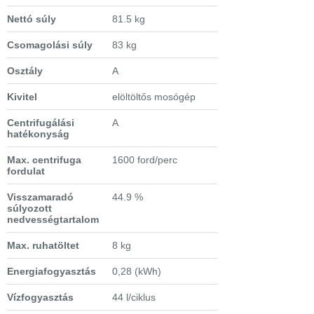
Nettó súly
81.5 kg
Csomagolási súly
83 kg
Osztály
A
Kivitel
elöltöltős mosógép
Centrifugálási
A
hatékonyság
Max. centrifuga
1600 ford/perc
fordulat
Visszamaradó
44.9 %
súlyozott
nedvességtartalom
Max. ruhatöltet
8 kg
Energiafogyasztás
0,28 (kWh)
Vízfogyasztás
44 l/ciklus