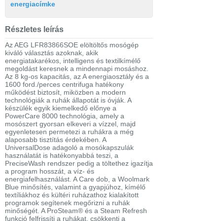
energiacímke
Részletes leírás
Az AEG LFR83866SOE elöltöltős mosógép
kiváló választás azoknak, akik
energiatakarékos, intelligens és textilkímélő
megoldást keresnek a mindennapi mosáshoz.
Az 8 kg-os kapacitás, az A energiaosztály és a
1600 ford./perces centrifuga hatékony
működést biztosít, miközben a modern
technológiák a ruhák állapotát is óvják. A
készülék egyik kiemelkedő előnye a
PowerCare 8000 technológia, amely a
mosószert gyorsan elkeveri a vízzel, majd
egyenletesen permetezi a ruhákra a még
alaposabb tisztítás érdekében. A
UniversalDose adagoló a mosókapszulák
használatát is hatékonyabbá teszi, a
PreciseWash rendszer pedig a töltethez igazítja
a program hosszát, a víz- és
energiafelhasználást. A Care dob, a Woolmark
Blue minősítés, valamint a gyapjúhoz, kímélő
textíliákhoz és kültéri ruházathoz kialakított
programok segítenek megőrizni a ruhák
minőségét. A ProSteam® és a Steam Refresh
funkció felfrissíti a ruhákat, csökkenti a