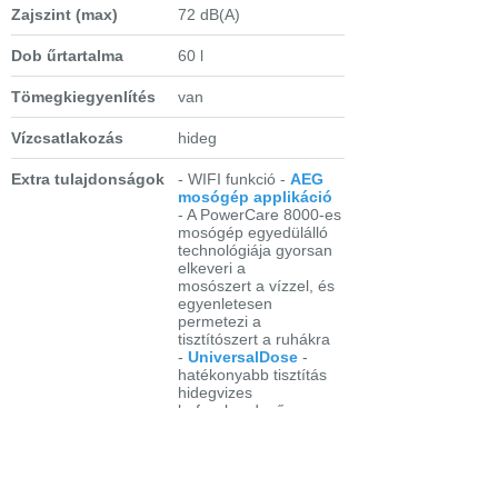
Zajszint (max)
72 dB(A)
Dob űrtartalma
60 l
Tömegkiegyenlítés
van
Vízcsatlakozás
hideg
Extra tulajdonságok
- WIFI funkció -
AEG
mosógép applikáció
- A PowerCare 8000-es
mosógép egyedülálló
technológiája gyorsan
elkeveri a
mosószert a vízzel, és
egyenletesen
permetezi a
tisztítószert a ruhákra
-
UniversalDose
-
hatékonyabb tisztítás
hidegvizes
befecskendező
rendszerrel univerzális
adagoló fiókkal,
mosókapszulákhoz
fejlesztve