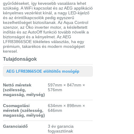
gyűrődéseket, így kevesebb vasalásra lehet
szükség. A WiFi kapcsolat és az AEG applikáció
kényelmes vezérlést kínál, a nagy LED-kijelző
és az érintőkapcsolók pedig egyszerű
kezelhetőséget biztosítanak. Az Aqua Control
szenzor, az Öko inverter motor, a késleltetett
indítás és az AutoOff funkció tovább növelik a
biztonságot és a kényelmet. Az AEG
LFR83866SOE tökéletes választás, ha egy
prémium, takarékos és modern mosógépet
keresel.
Tulajdonságok
AEG LFR83866SOE elöltöltős mosógép
Nettó méretek
597mm × 847mm ×
(szélesség,
576mm
magasság, mélység)
Csomagolási
634mm × 898mm ×
méretek
(szélesség,
646mm
magasság, mélység)
Garanciaidő
3 év garancia
fogyasztónak