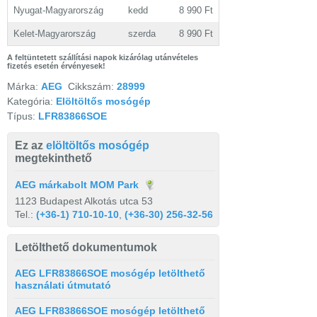
Nyugat-Magyarország
kedd
8 990 Ft
Kelet-Magyarország
szerda
8 990 Ft
A feltüntetett szállítási napok kizárólag utánvételes
fizetés esetén érvényesek!
Márka:
AEG
Cikkszám:
28999
Kategória:
Elöltöltős mosógép
Típus:
LFR83866SOE
Ez az
elöltöltős mosógép
megtekinthető
AEG márkabolt MOM Park
1123 Budapest Alkotás utca 53
Tel.:
(+36-1) 710-10-10
,
(+36-30) 256-32-56
Letölthető dokumentumok
AEG LFR83866SOE mosógép letölthető
használati útmutató
AEG LFR83866SOE mosógép letölthető