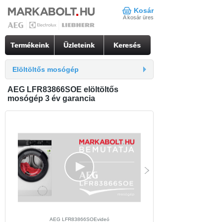
Kosár
A kosár üres
Termékeink
Üzleteink
Keresés
Elöltöltős mosógép
AEG LFR83866SOE elöltöltős
mosógép 3 év garancia
AEG LFR83866SOEvideó