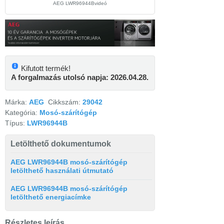
AEG LWR96944Bvideó
Kifutott termék!
A forgalmazás utolsó napja: 2026.04.28.
Márka:
AEG
Cikkszám:
29042
Kategória:
Mosó-szárítógép
Típus:
LWR96944B
Letölthető dokumentumok
AEG LWR96944B mosó-szárítógép
letölthető használati útmutató
AEG LWR96944B mosó-szárítógép
letölthető energiacímke
Részletes leírás