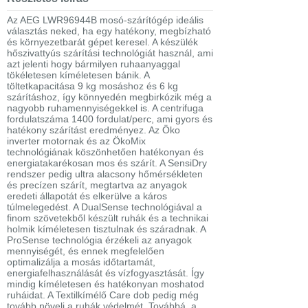
Az AEG LWR96944B mosó-szárítógép ideális
választás neked, ha egy hatékony, megbízható
és környezetbarát gépet keresel. A készülék
hőszivattyús szárítási technológiát használ, ami
azt jelenti hogy bármilyen ruhaanyaggal
tökéletesen kíméletesen bánik. A
töltetkapacitása 9 kg mosáshoz és 6 kg
szárításhoz, így könnyedén megbirkózik még a
nagyobb ruhamennyiségekkel is. A centrifuga
fordulatszáma 1400 fordulat/perc, ami gyors és
hatékony szárítást eredményez. Az Öko
inverter motornak és az ÖkoMix
technológiának köszönhetően hatékonyan és
energiatakarékosan mos és szárít. A SensiDry
rendszer pedig ultra alacsony hőmérsékleten
és precízen szárít, megtartva az anyagok
eredeti állapotát és elkerülve a káros
túlmelegedést. A DualSense technológiával a
finom szövetekből készült ruhák és a technikai
holmik kíméletesen tisztulnak és száradnak. A
ProSense technológia érzékeli az anyagok
mennyiségét, és ennek megfelelően
optimalizálja a mosás időtartamát,
energiafelhasználását és vízfogyasztását. Így
mindig kíméletesen és hatékonyan moshatod
ruháidat. A Textilkímélő Care dob pedig még
tovább növeli a ruhák védelmét. Továbbá, a