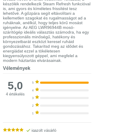
készölék rendelkezik Steam Refresh funkcióval
is, ami gyors és kíméletes frissítést tesz
lehetővé. A gőzpára segít eltávolítani a
kellemetlen szagokat és rugalmasságot ad a
ruháknak, anélkül, hogy teljes körű mosást
igényelne. Az AEG LWR96944B mosó-
szárítógép ideális választás számodra, ha egy
professzionális minőségű, hatékony és
környezetbarát eszközt keresel ruháid
gondozásához. Takarítsd meg az idődet és
energiádat ezzel a tökéletesen
kiegyensúlyozott géppel, ami megfelel a
modern háztartás elvárásainak.
Vélemények
5,0
5
4
4 értékelés
3
2
1
igazolt vásárló