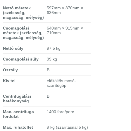
Nettó méretek
597mm × 870mm ×
(szélesség,
636mm
magasság, mélység)
Csomagolási
640mm × 915mm ×
méretek
(szélesség,
710mm
magasság, mélység)
Nettó súly
97.5 kg
Csomagolási súly
99 kg
Osztály
B
Kivitel
elöltöltős mosó-
szárítógép
Centrifugálási
B
hatékonyság
Max. centrifuga
1400 ford/perc
fordulat
Max. ruhatöltet
9 kg (szárításnál 6 kg)