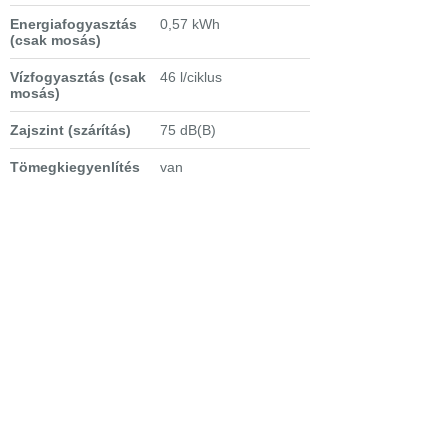
Energiafogyasztás
0,57 kWh
(csak mosás)
Vízfogyasztás (csak
46 l/ciklus
mosás)
Zajszint (szárítás)
75 dB(B)
Tömegkiegyenlítés
van
Dob űrtartalma
69 l
Üst anyaga
ProTex
Vízcsatlakozás
hideg
Extra tulajdonságok
- Textilkímélő
Care dob
-
Aqua Control
-
DualSense
rendszer
-
ProSense
rendszer
- pillanatmegállítás
- mechanikus
gyerekzár
- áramszünet memória
funkció