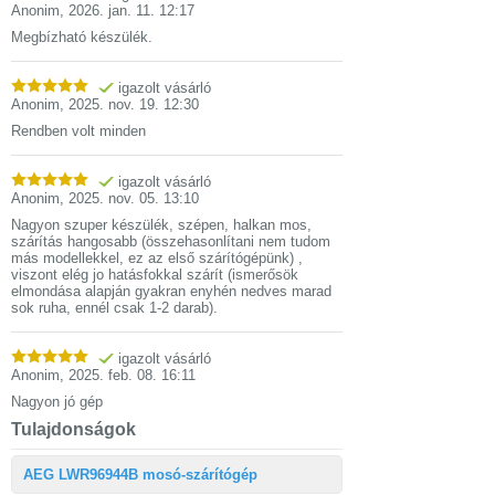
Anonim
,
2026. jan. 11. 12:17
Megbízható készülék.
igazolt vásárló
Anonim
,
2025. nov. 19. 12:30
Rendben volt minden
igazolt vásárló
Anonim
,
2025. nov. 05. 13:10
Nagyon szuper készülék, szépen, halkan mos,
szárítás hangosabb (összehasonlítani nem tudom
más modellekkel, ez az első szárítógépünk) ,
viszont elég jo hatásfokkal szárít (ismerősök
elmondása alapján gyakran enyhén nedves marad
sok ruha, ennél csak 1-2 darab).
igazolt vásárló
Anonim
,
2025. feb. 08. 16:11
Nagyon jó gép
Tulajdonságok
AEG LWR96944B mosó-szárítógép