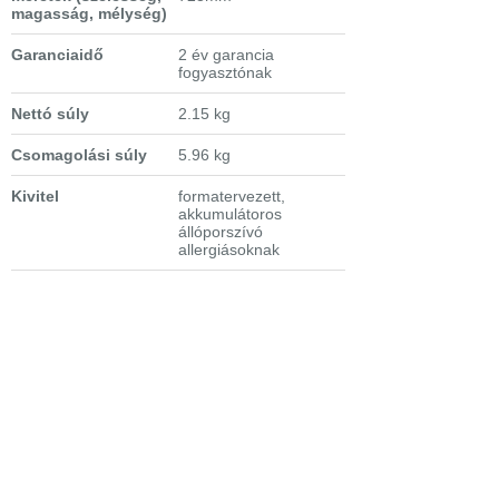
magasság, mélység)
Garanciaidő
2 év garancia
fogyasztónak
Nettó súly
2.15 kg
Csomagolási súly
5.96 kg
Kivitel
formatervezett,
akkumulátoros
állóporszívó
allergiásoknak
Maximális zajszint
80 dB(A)
Extra tulajdonságok
- DustSpotter™ LED-
fények
- fali tartóra helyezhető
- Akár 50 perc
működési idő (min.
üzemmód)
- Ötlépcsős
levegőszűrés
- 3 teljesítményfokozat
- Ciklon rendszerű