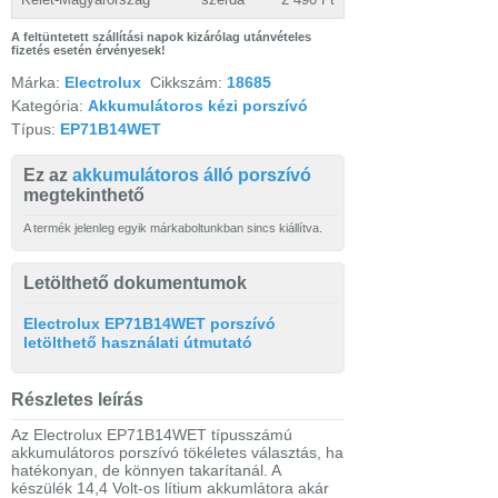
A feltüntetett szállítási napok kizárólag utánvételes
fizetés esetén érvényesek!
Márka:
Electrolux
Cikkszám:
18685
Kategória:
Akkumulátoros kézi porszívó
Típus:
EP71B14WET
Ez az
akkumulátoros álló porszívó
megtekinthető
A termék jelenleg egyik márkaboltunkban sincs kiállítva.
Letölthető dokumentumok
Electrolux EP71B14WET porszívó
letölthető használati útmutató
Részletes leírás
Az Electrolux EP71B14WET típusszámú
akkumulátoros porszívó tökéletes választás, ha
hatékonyan, de könnyen takarítanál. A
készülék 14,4 Volt-os lítium akkumlátora akár