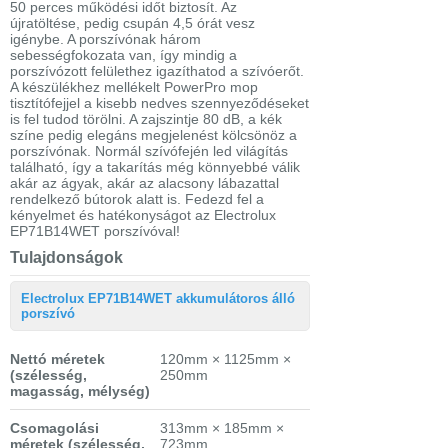
50 perces működési időt biztosít. Az
újratöltése, pedig csupán 4,5 órát vesz
igénybe. A porszívónak három
sebességfokozata van, így mindig a
porszívózott felülethez igazíthatod a szívóerőt.
A készülékhez mellékelt PowerPro mop
tisztítófejjel a kisebb nedves szennyeződéseket
is fel tudod törölni. A zajszintje 80 dB, a kék
színe pedig elegáns megjelenést kölcsönöz a
porszívónak. Normál szívófején led világítás
található, így a takarítás még könnyebbé válik
akár az ágyak, akár az alacsony lábazattal
rendelkező bútorok alatt is. Fedezd fel a
kényelmet és hatékonyságot az Electrolux
EP71B14WET porszívóval!
Tulajdonságok
Electrolux EP71B14WET akkumulátoros álló
porszívó
Nettó méretek
120mm × 1125mm ×
(szélesség,
250mm
magasság, mélység)
Csomagolási
313mm × 185mm ×
méretek
(szélesség,
723mm