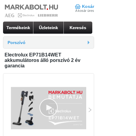
Kosár
A kosár üres
Termékeink
Üzleteink
Keresés
Porszívó
Electrolux EP71B14WET
akkumulátoros álló porszívó 2 év
garancia