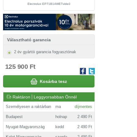
Electrolux EP71B14WETvideó
Választható garancia
2 év gyártói garancia fogyasztónak
125 900 Ft
Kosárba tesz
Raktáron
Leggyorsabban Önnél
Személyesen a raktárban
ma
díjmentes
Budapest
holnap
2 490 Ft
Nyugat-Magyarország
kedd
2 490 Ft
Kelet-Magyarország
szerda
2 490 Ft