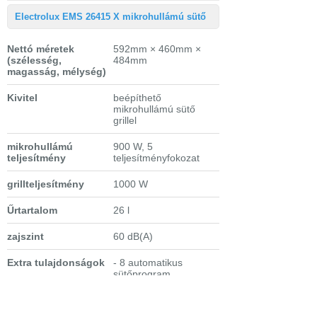
Electrolux EMS 26415 X mikrohullámú sütő
Nettó méretek
592mm × 460mm ×
(szélesség,
484mm
magasság, mélység)
Kivitel
beépíthető
mikrohullámú sütő
grillel
mikrohullámú
900 W, 5
teljesítmény
teljesítményfokozat
grillteljesítmény
1000 W
Űrtartalom
26 l
zajszint
60 dB(A)
Extra tulajdonságok
- 8 automatikus
sütőprogram
- 7 automatikus
kiolvasztóprogram
- LED-kijelző