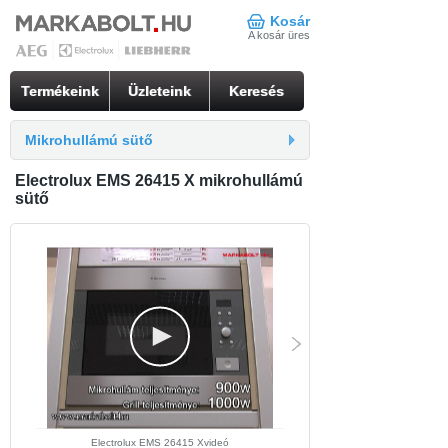
Kosár
A kosár üres
Termékeink
Üzleteink
Keresés
Mikrohullámú sütő
Electrolux EMS 26415 X mikrohullámú
sütő
Electrolux EMS 26415 Xvideó